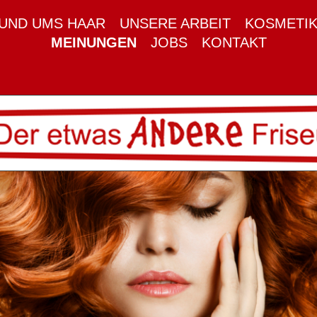
UND UMS HAAR
UNSERE ARBEIT
KOSMETI
MEINUNGEN
JOBS
KONTAKT