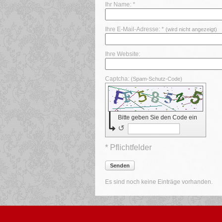
Ihr Name: *
Ihre E-Mail-Adresse: *
(wird nicht angezeigt)
Ihre Website:
Captcha:
(Spam-Schutz-Code)
Bitte geben Sie den Code ein
↺
* Pflichtfelder
Senden
Es sind noch keine Einträge vorhanden.